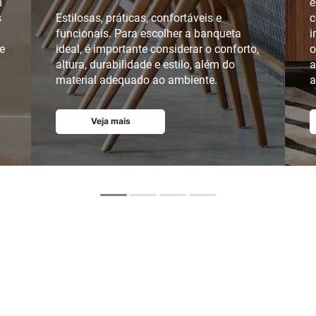
m
e
s
Estilosas, práticas, confortáveis e
c
funcionais. Para escolher a banqueta
i
e
ideal, é importante considerar o conforto,
o
altura, durabilidade e estilo, além do
a
material adequado ao ambiente.
a
Veja mais