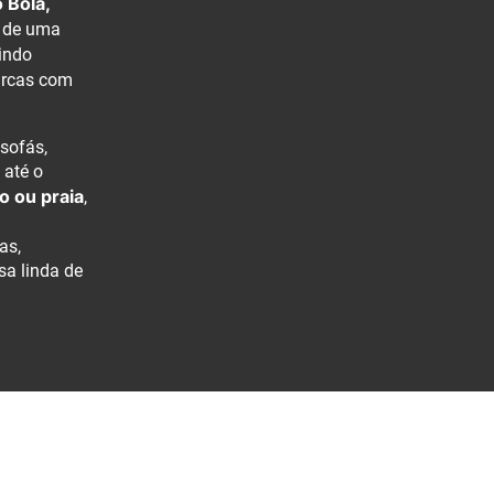
 Bola,
 de uma
uindo
arcas com
sofás,
 até o
o ou praia
,
as,
sa linda de