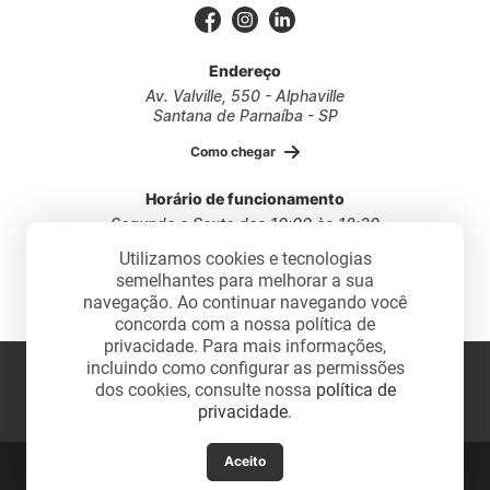
Endereço
Av. Valville, 550 - Alphaville
Santana de Parnaíba - SP
Como chegar
Horário de funcionamento
Segunda a Sexta das 10:00 às 18:30
Sábados das 10:00 às 17:30
Utilizamos cookies e tecnologias
semelhantes para melhorar a sua
navegação. Ao continuar navegando você
concorda com a nossa política de
privacidade. Para mais informações,
2026 - Design da Vila. Todos os direitos reservados.
incluindo como configurar as permissões
dos cookies, consulte nossa
política de
privacidade
.
Desenvolvido por:
Aceito
Fale com um