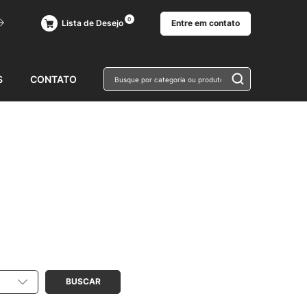
0
Entre em contato
Lista de Desejo
Busque por 
S
CONTATO
BUSCAR