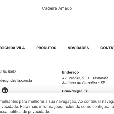
Cadeira Amado
ESIGN DA VILA
PRODUTOS
NOVIDADES
CONTA
 4154-5052
Endereço
Av. Valville, 550 - Alphaville
designdavila.com.br
Santana de Parnaíba - SP
Como chegar
semelhantes para melhorar a sua navegação. Ao continuar nave
rivacidade. Para mais informações, incluindo como configurar 
nossa
política de privacidade
.