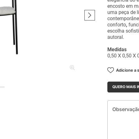
encosto em ma
uma peça de l
contemporâneo 
conforto
,
funci
escolha sofis
autoral.
Medidas
0,50 X 0,50 X 
Adicione a s
QUERO MAIS 
Observação: