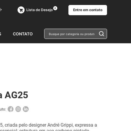
0
Entre em contato
Lista de Desejo
Busque por 
S
CONTATO
a AG25
uto:
, criada pelo designer André Grippi, expressa a
ssencial: estrutura em aço carbono pintado,