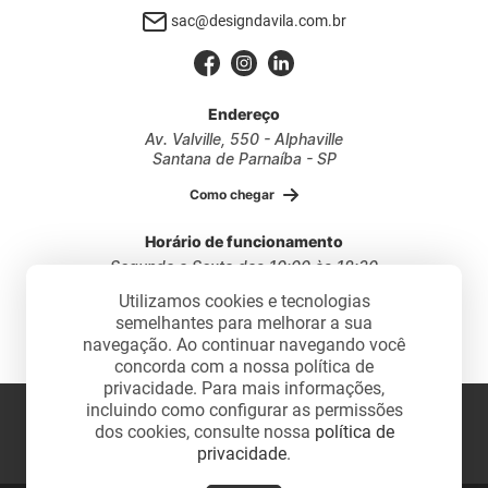
sac@designdavila.com.br
Endereço
Av. Valville, 550 - Alphaville
Santana de Parnaíba - SP
Como chegar
Horário de funcionamento
Segunda a Sexta das 10:00 às 18:30
Sábados das 10:00 às 17:30
Utilizamos cookies e tecnologias
semelhantes para melhorar a sua
navegação. Ao continuar navegando você
concorda com a nossa política de
privacidade. Para mais informações,
2026 - Design da Vila. Todos os direitos reservados.
incluindo como configurar as permissões
dos cookies, consulte nossa
política de
privacidade
.
Desenvolvido por: