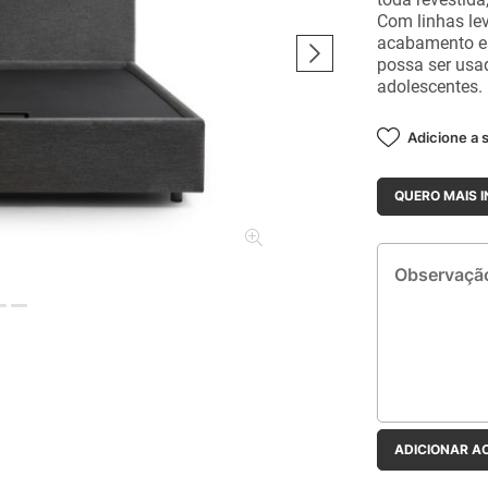
Com linhas lev
acabamento es
possa ser usad
adolescentes.
Adicione a s
QUERO MAIS 
Observação:
ADICIONAR A