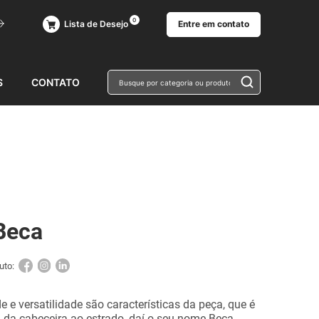
0
Entre em contato
Lista de Desejo
Busque por 
S
CONTATO
Beca
uto:
 e versatilidade são características da peça, que é
, da cabeceira ao estrado, daí o seu nome Beca.