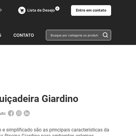
0
Entre em contato
Lista de Desejo
Busque por 
S
CONTATO
uiçadeira Giardino
uto:
o e simplificado são as principais características da
a Piscina Giardino para ambientes externos.