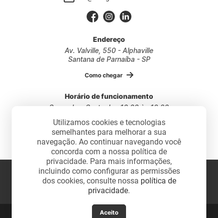
Endereço
Av. Valville, 550 - Alphaville
Santana de Parnaíba - SP
Como chegar
Horário de funcionamento
Segunda a Sexta das 10:00 às 18:30
Sábados das 10:00 às 17:30
Utilizamos cookies e tecnologias
semelhantes para melhorar a sua
navegação. Ao continuar navegando você
concorda com a nossa política de
privacidade. Para mais informações,
2026 - Design da Vila. Todos os direitos reservados.
incluindo como configurar as permissões
dos cookies, consulte nossa
política de
privacidade
.
Desenvolvido por:
Aceito